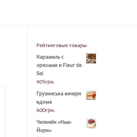
Рейтинговые товары
Карамель с
орехами и Fleur de
Sel
405
грн.
Грузинська вечеря
вдома
600
грн.
Чизкейк «Нью-
Йорк»