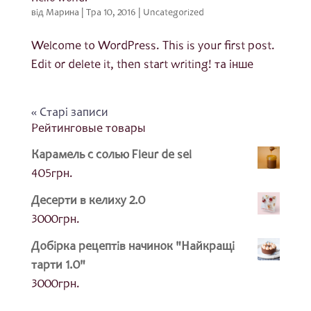
від
Марина
|
Тра 10, 2016
|
Uncategorized
Welcome to WordPress. This is your first post.
Edit or delete it, then start writing! та інше
« Старі записи
Рейтинговые товары
Карамель с солью Fleur de sel
405
грн.
Десерти в келиху 2.0
3000
грн.
Добірка рецептів начинок "Найкращі
тарти 1.0"
3000
грн.