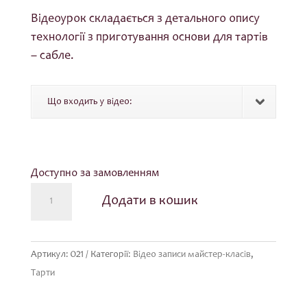
Відеоурок складається з детального опису
технології з приготування основи для тартів
– сабле.
Що входить у відео:
Доступно за замовленням
Відео
Додати в кошик
урок
по
приготуванню
Артикул:
021
Категорії:
Відео записи майстер-класів
,
заготовок
Тарти
для
тартів