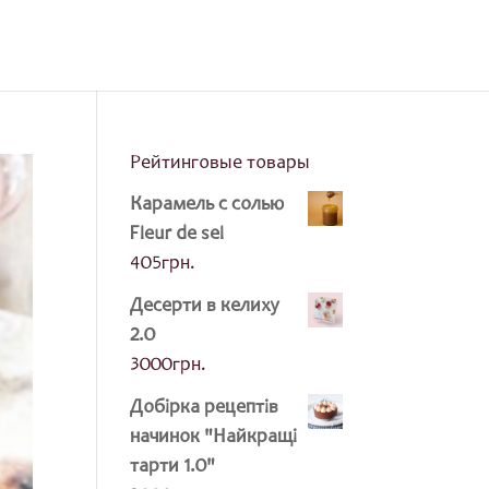
Рейтинговые товары
Карамель с солью
Fleur de sel
405
грн.
Десерти в келиху
2.0
3000
грн.
Добірка рецептів
начинок "Найкращі
тарти 1.0"