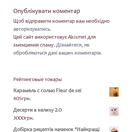
Опублікувати коментар
Щоб відправити коментар вам необхідно
авторизуватись
.
Цей сайт використовує Akismet для
зменшення спаму.
Дізнайтеся, як
обробляються дані ваших коментарів.
Рейтинговые товары
Карамель с солью Fleur de sel
405
грн.
Десерти в келиху 2.0
3000
грн.
Добірка рецептів начинок "Найкращі