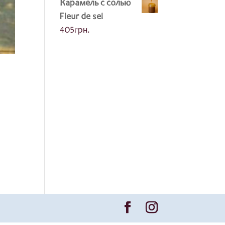
Карамель с солью
Fleur de sel
405
грн.