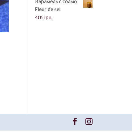
Карамель с солью
Fleur de sel
405
грн.