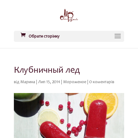
Обрати сторінку
Клубничный лед
від
Марина
|
Лип 15, 2014
|
Мороженое
|
0 коментарів