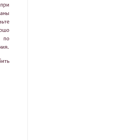
 при
наны
вьте
рошо
т по
ния.
бить