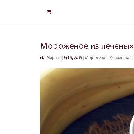
Мороженое из печеных
від
Марина
|
Кві 5, 2015
|
Мороженое
|
0 коментарі