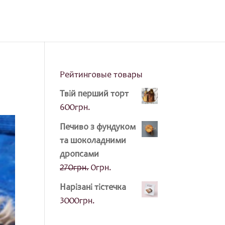
Рейтинговые товары
Твій перший торт
600
грн.
Печиво з фундуком
та шоколадними
дропсами
Оригінальна
Поточна
270
грн.
0
грн.
ціна:
ціна:
Нарізані тістечка
270грн..
0грн..
3000
грн.