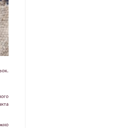
вок.
ного
акта
ужно